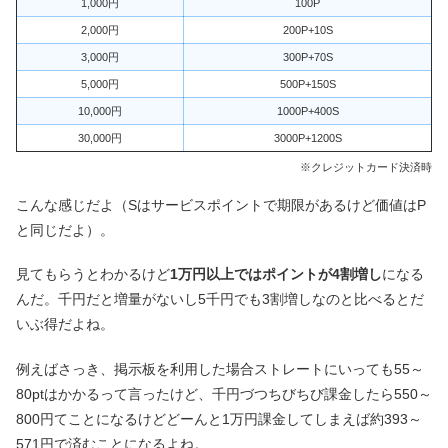
1,000円
100P
2,000円
200P+10S
3,000円
300P+70S
5,000円
500P+150S
10,000円
1000P+400S
30,000円
3000P+1200S
※クレジットカード決済時
こんな感じだよ（Sはサービスポイントで期限があるけど価値はP
と同じだよ）。
見てもらうとわかるけど
1万円以上ではポイントが4割増し
になる
んだ。千円だと増量がないし5千円でも3割増しなのと比べるとだ
いぶ得だよね。
例えばさっき、掲示板を利用した場合ストレートにいっても55～
80ptはかかるって言ったけど、千円づつちびちび課金したら550～
800円てことになるけどどーんと1万円課金してしまえば約393～
571円で済むことになるよね。