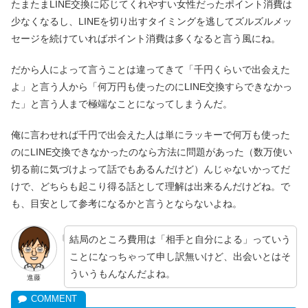
たまたまLINE交換に応じてくれやすい女性だったポイント消費は
少なくなるし、LINEを切り出すタイミングを逃してズルズルメッ
セージを続けていればポイント消費は多くなると言う風にね。
だから人によって言うことは違ってきて「千円くらいで出会えた
よ」と言う人から「何万円も使ったのにLINE交換すらできなかっ
た」と言う人まで極端なことになってしまうんだ。
俺に言わせれば千円で出会えた人は単にラッキーで何万も使った
のにLINE交換できなかったのなら方法に問題があった（数万使い
切る前に気づけよって話でもあるんだけど）んじゃないかってだ
けで、どちらも起こり得る話として理解は出来るんだけどね。で
も、目安として参考になるかと言うとならないよね。
結局のところ費用は「相手と自分による」っていう
ことになっちゃって申し訳無いけど、出会いとはそ
ういうもんなんだよね。
進藤