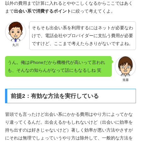
以外の費用まで計算に入れるとややこしくなるからここではあく
まで
出会い系で消費するポイント
に絞って考えてくよ。
そもそも出会い系を利用するにはネットが必要なわ
けで、電話会社やプロバイダーに支払う費用が必要
ですけど、ここまで考えたらきりがないですよね。
丸川
うん。俺はiPhoneだから機種代が高いって言われ
も、そんなの知らんがなって話にもなるしね 笑
進藤
前提2：有効な方法を実行している
冒頭でも言ったけど出会い系にかかる費用はやり方によってかな
り違ってくるんだ。出会えるかもしれないけど（出会いに効率を
持ち出すのは好きじゃないけど）著しく効率が悪い方法やさすが
にそれは無理でしょっていうやり方は除外して、一般的な方法を