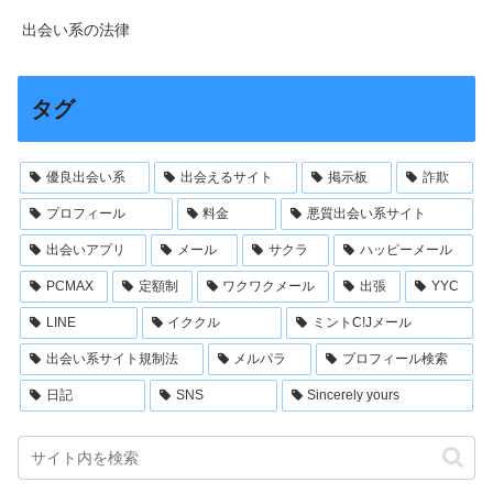
出会い系の法律
タグ
優良出会い系
出会えるサイト
掲示板
詐欺
プロフィール
料金
悪質出会い系サイト
出会いアプリ
メール
サクラ
ハッピーメール
PCMAX
定額制
ワクワクメール
出張
YYC
LINE
イククル
ミントC!Jメール
出会い系サイト規制法
メルパラ
プロフィール検索
日記
SNS
Sincerely yours