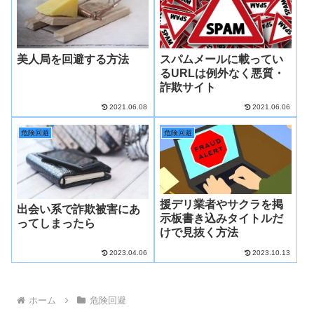
美人局を回避する方法
スパムメールに載ってい
るURLは例外なく悪質・
詐欺サイト
2021.06.08
2021.06.06
危険回避
危険回避
援デリ業者やサクラを掲
出会い系で詐欺被害にあ
示板書き込みタイトルだ
ってしまったら
けで見抜く方法
2023.04.06
2023.10.13
ホーム
危険回避