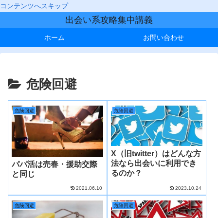
コンテンツへスキップ
出会い系攻略集中講義
ホーム
お問い合わせ
危険回避
危険回避
危険回避
X（旧twitter）はどんな方
法なら出会いに利用でき
パパ活は売春・援助交際
るのか？
と同じ
2021.06.10
2023.10.24
危険回避
危険回避