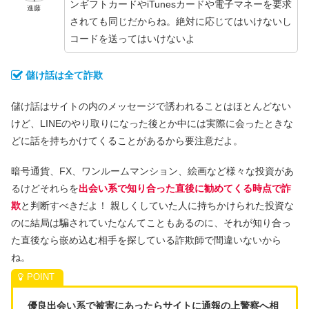
ンギフトカードやiTunesカードや電子マネーを要求
進藤
されても同じだからね。絶対に応じてはいけないし
コードを送ってはいけないよ
儲け話は全て詐欺
儲け話はサイトの内のメッセージで誘われることはほとんどない
けど、LINEのやり取りになった後とか中には実際に会ったときな
どに話を持ちかけてくることがあるから要注意だよ。
暗号通貨、FX、ワンルームマンション、絵画など様々な投資があ
るけどそれらを
出会い系で知り合った直後に勧めてくる時点で詐
欺
と判断すべきだよ！ 親しくしていた人に持ちかけられた投資な
のに結局は騙されていたなんてこともあるのに、それが知り合っ
た直後なら嵌め込む相手を探している詐欺師で間違いないから
ね。
優良出会い系で被害にあったらサイトに通報の上警察へ相