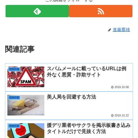
進藤鷹雄
関連記事
スパムメールに載っているURLは例
危険回避
外なく悪質・詐欺サイト
2019.10.08
美人局を回避する方法
危険回避
2019.10.22
援デリ業者やサクラを掲示板書き込み
危険回避
タイトルだけで見抜く方法