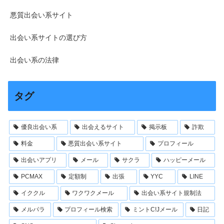
悪質出会い系サイト
出会い系サイトの選び方
出会い系の法律
タグ
優良出会い系
出会えるサイト
掲示板
詐欺
料金
悪質出会い系サイト
プロフィール
出会いアプリ
メール
サクラ
ハッピーメール
PCMAX
定額制
出張
YYC
LINE
イククル
ワクワクメール
出会い系サイト規制法
メルパラ
プロフィール検索
ミントC!Jメール
日記