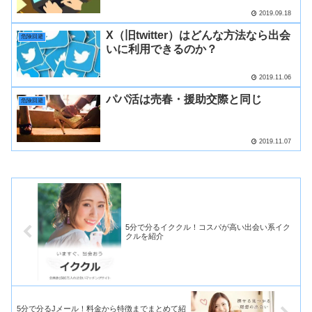
2019.09.18
X（旧twitter）はどんな方法なら出会
危険回避
いに利用できるのか？
2019.11.06
パパ活は売春・援助交際と同じ
危険回避
2019.11.07
5分で分るイククル！コスパが高い出会い系イク
クルを紹介
5分で分るJメール！料金から特徴までまとめて紹