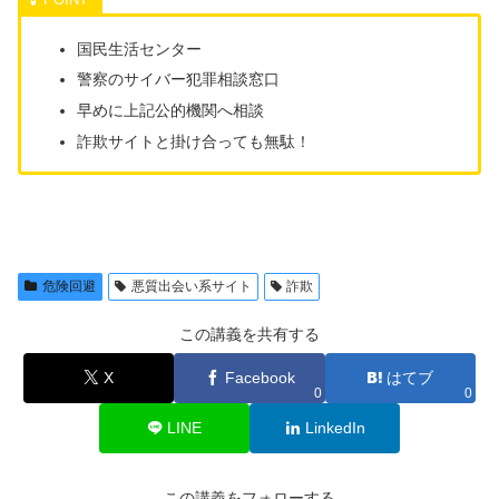
国民生活センター
警察のサイバー犯罪相談窓口
早めに上記公的機関へ相談
詐欺サイトと掛け合っても無駄！
危険回避
悪質出会い系サイト
詐欺
この講義を共有する
X
Facebook
はてブ
0
0
LINE
LinkedIn
この講義をフォローする