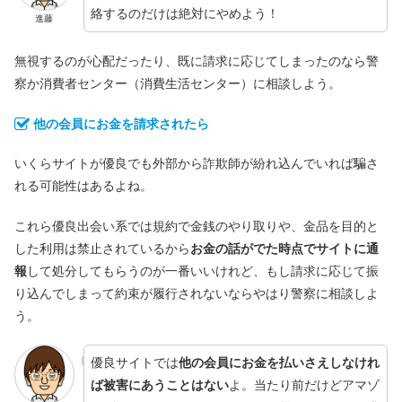
絡するのだけは絶対にやめよう！
進藤
無視するのが心配だったり、既に請求に応じてしまったのなら警
察か消費者センター（消費生活センター）に相談しよう。
他の会員にお金を請求されたら
いくらサイトが優良でも外部から詐欺師が紛れ込んでいれば騙さ
れる可能性はあるよね。
これら優良出会い系では規約で金銭のやり取りや、金品を目的と
した利用は禁止されているから
お金の話がでた時点でサイトに通
報
して処分してもらうのが一番いいけれど、もし請求に応じて振
り込んでしまって約束が履行されないならやはり警察に相談しよ
う。
優良サイトでは
他の会員にお金を払いさえしなけれ
ば被害にあうことはない
よ。当たり前だけどアマゾ