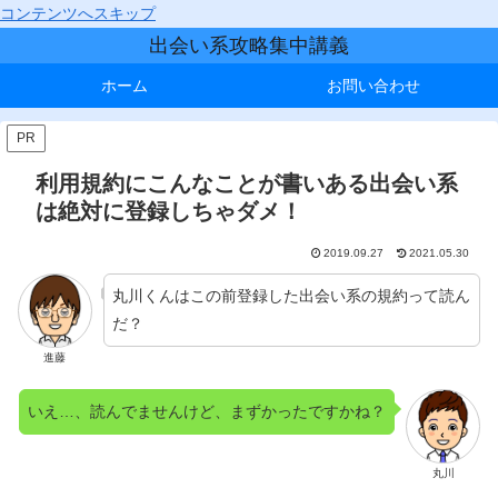
コンテンツへスキップ
出会い系攻略集中講義
ホーム
お問い合わせ
PR
利用規約にこんなことが書いある出会い系
は絶対に登録しちゃダメ！
2019.09.27
2021.05.30
丸川くんはこの前登録した出会い系の規約って読ん
だ？
進藤
いえ…、読んでませんけど、まずかったですかね？
丸川